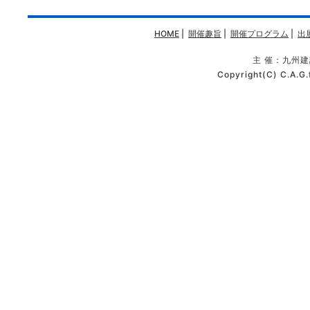
HOME
|
開催趣旨
|
開催プログラム
|
出
主 催：九州
Copyright(C) C.A.G.