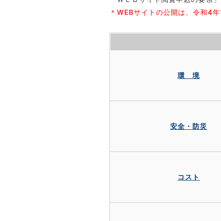
＊WEBサイトの公開は、令和4年
環 境
安全・防災
コスト