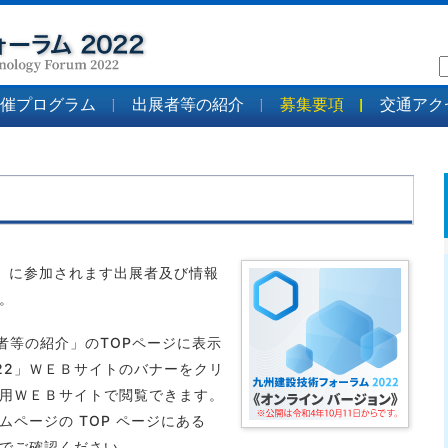
催プログラム
出展者等の紹介
募集要項
交通アク
2」に参加されます出展者及び情報
。
者等の紹介」のTOPページに表示
22」ＷＥＢサイトのバナーをクリ
用ＷＥＢサイトで閲覧できます。
ページの TOP ページにある
でご確認ください。